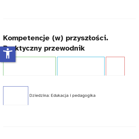
Kompetencje (w) przyszłości.
Praktyczny przewodnik
accessibility_new
Projekt:
Kariera bez barier
Typ publikacji:
Poradnik
Język:
PL
WCAG - TAK
Dziedzina:
Edukacja i pedagogika