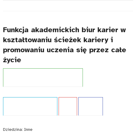
#
Funkcja akademickich biur karier w
kształtowaniu ścieżek kariery i
promowaniu uczenia się przez całe
życie
Projekt:
Zintegrowany System Kwalifikacji
Typ publikacji:
Opracowanie
Język:
PL
WCAG - TAK
Dziedzina:
Inne