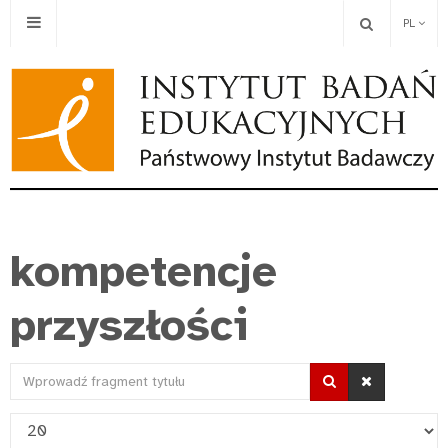
PL
kompetencje
przyszłości
Wprowadź
fragment
Pokaż
tytułu