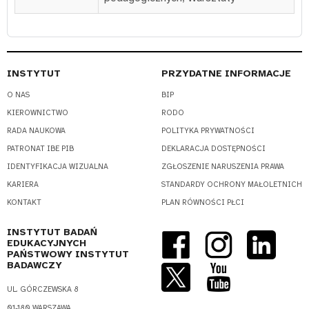
INSTYTUT
PRZYDATNE INFORMACJE
O NAS
BIP
KIEROWNICTWO
RODO
RADA NAUKOWA
POLITYKA PRYWATNOŚCI
PATRONAT IBE PIB
DEKLARACJA DOSTĘPNOŚCI
IDENTYFIKACJA WIZUALNA
ZGŁOSZENIE NARUSZENIA PRAWA
KARIERA
STANDARDY OCHRONY MAŁOLETNICH
KONTAKT
PLAN RÓWNOŚCI PŁCI
INSTYTUT BADAŃ
EDUKACYJNYCH
PAŃSTWOWY INSTYTUT
BADAWCZY
UL. GÓRCZEWSKA 8
01-180 WARSZAWA