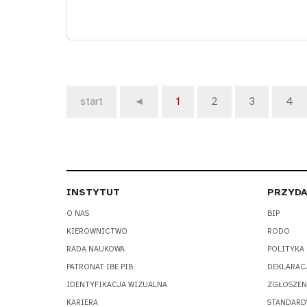
start
◄
1
2
3
4
INSTYTUT
PRZYDA
O NAS
BIP
KIEROWNICTWO
RODO
RADA NAUKOWA
POLITYKA
PATRONAT IBE PIB
DEKLARAC
IDENTYFIKACJA WIZUALNA
ZGŁOSZEN
KARIERA
STANDARD