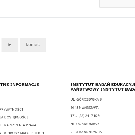
►
koniec
TNE INFORMACJE
INSTYTUT BADAŃ EDUKACYJ
PAŃSTWOWY INSTYTUT BAD
UL. GÓRCZEWSKA 8
01-180 WARSZAWA
 PRYWATNOŚCI
TEL.: (22) 24-17-100
JA DOSTĘPNOŚCI
NIP: 5250008695
IE NARUSZENIA PRAWA
REGON: 000178235
Y OCHRONY MAŁOLETNICH