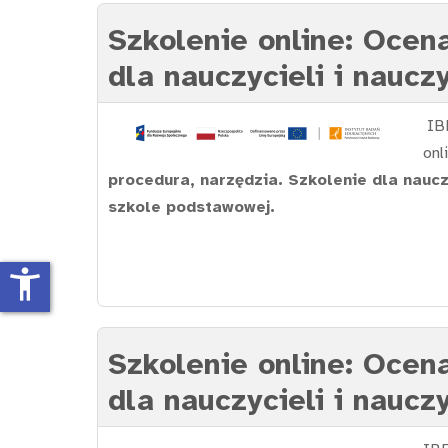
Szkolenie online: Ocena
dla nauczycieli i nauc
IBE
onl
procedura, narzędzia. Szkolenie dla naucz
szkole podstawowej.
accessibility_new
Szkolenie online: Ocena
dla nauczycieli i nauc