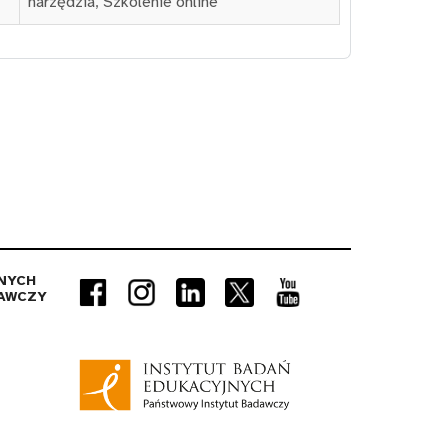
narzędzia
,
Szkolenie online
NYCH
AWCZY