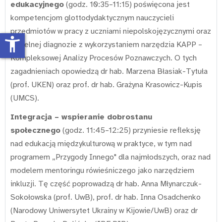
edukacyjnego
(godz. 10:35–11:15) poświęcona jest
kompetencjom glottodydaktycznym nauczycieli
przedmiotów w pracy z uczniami niepolskojęzycznymi oraz
accessibility_new
rzetelnej diagnozie z wykorzystaniem narzędzia KAPP –
Kompleksowej Analizy Procesów Poznawczych. O tych
zagadnieniach opowiedzą dr hab. Marzena Błasiak-Tytuła
(prof. UKEN) oraz prof. dr hab. Grażyna Krasowicz-Kupis
(UMCS).
Integracja – wspieranie dobrostanu
społecznego
(godz. 11:45–12:25) przyniesie refleksję
nad edukacją międzykulturową w praktyce, w tym nad
programem „Przygody Innego" dla najmłodszych, oraz nad
modelem mentoringu rówieśniczego jako narzędziem
inkluzji. Tę część poprowadzą dr hab. Anna Młynarczuk-
Sokołowska (prof. UwB), prof. dr hab. Inna Osadchenko
(Narodowy Uniwersytet Ukrainy w Kijowie/UwB) oraz dr