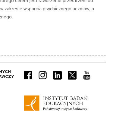
którego celem jest stworzenie przestrzeni do
 w zakresie wsparcia psychicznego uczniów, a
znego.
NYCH
AWCZY