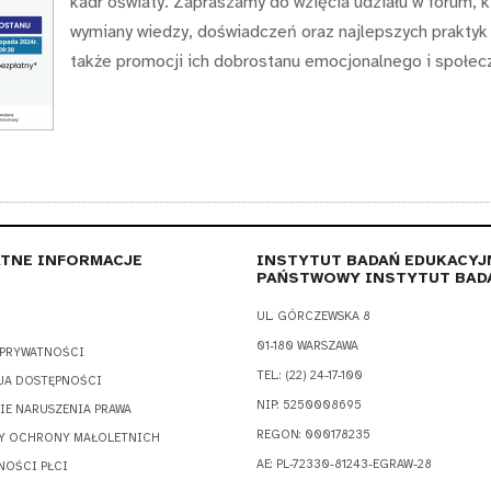
kadr oświaty. Zapraszamy do wzięcia udziału w forum, 
wymiany wiedzy, doświadczeń oraz najlepszych praktyk
także promocji ich dobrostanu emocjonalnego i społec
TNE INFORMACJE
INSTYTUT BADAŃ EDUKACYJ
PAŃSTWOWY INSTYTUT BAD
UL. GÓRCZEWSKA 8
01-180 WARSZAWA
 PRYWATNOŚCI
TEL.: (22) 24-17-100
JA DOSTĘPNOŚCI
NIP: 5250008695
IE NARUSZENIA PRAWA
REGON: 000178235
Y OCHRONY MAŁOLETNICH
AE: PL-72330-81243-EGRAW-28
NOŚCI PŁCI