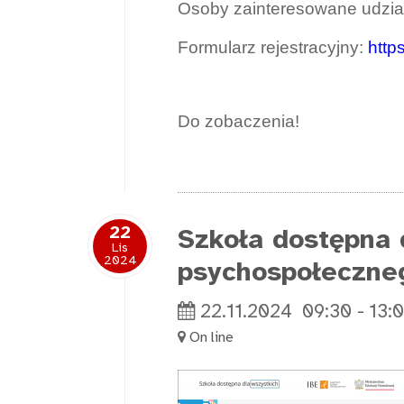
Osoby zainteresowane udział
Formularz rejestracyjny:
http
Do zobaczenia!
22
Szkoła dostępna 
Lis
2024
psychospołeczneg
22.11.2024
09:30
-
13:
On line