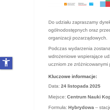
Do udziału zapraszamy dyrekto
ogólnodostępnych oraz przed
organizacji pozarządowych.
Podczas wydarzenia zostaną 
wdrożeniowe wspierające udz
accessibility_new
uczniom ze zróżnicowanymi 
Kluczowe informacje:
Data:
24 listopada 2025
Miejsce:
Centrum Nauki Kop
Formuła:
Hybrydowa
– stacj