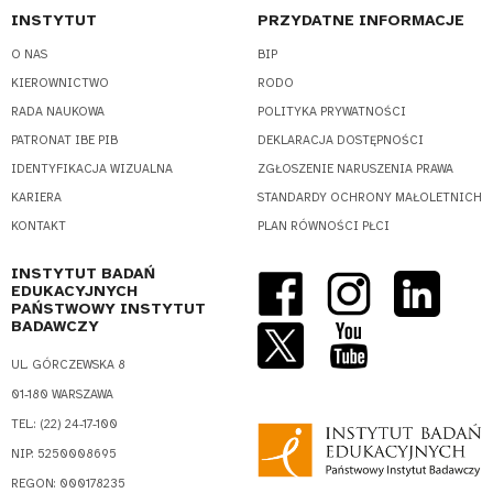
INSTYTUT
PRZYDATNE INFORMACJE
O NAS
BIP
KIEROWNICTWO
RODO
RADA NAUKOWA
POLITYKA PRYWATNOŚCI
PATRONAT IBE PIB
DEKLARACJA DOSTĘPNOŚCI
IDENTYFIKACJA WIZUALNA
ZGŁOSZENIE NARUSZENIA PRAWA
KARIERA
STANDARDY OCHRONY MAŁOLETNICH
KONTAKT
PLAN RÓWNOŚCI PŁCI
INSTYTUT BADAŃ
EDUKACYJNYCH
PAŃSTWOWY INSTYTUT
BADAWCZY
UL. GÓRCZEWSKA 8
01-180 WARSZAWA
TEL.: (22) 24-17-100
NIP: 5250008695
REGON: 000178235