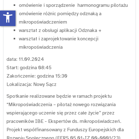
omówienie i sporządzenie harmonogramu pilotażu
omówienie różnic pomiędzy odznaką a
accessibility_new
mikropoświadczeniem
warsztat z obsługi aplikacji Odznaka +
warsztat i zaprojektowanie koncepcji
mikropoświadczenia
data: 11.09.2024
Start: godzina 08:45
Zakończenie: godzina 15:30
Lokalizacja: Nowy Sącz
Spotkanie realizowane będzie w ramach projektu
“Mikropoświadczenia – pilotaż nowego rozwiązania
wspierającego uczenie się przez całe życie” przez
pracowników IBE - Ekspertów ds. mikropoświadczeń.
Projekt współfinansowany z Funduszy Europejskich dla
Rozwoju Społecznego (FERS.05.01-IZ.00-0001/23)