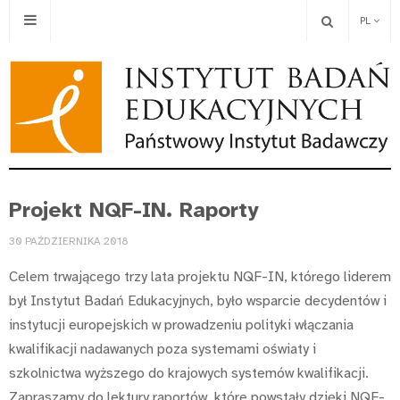
PL
Projekt NQF-IN. Raporty
30 PAŹDZIERNIKA 2018
Celem trwającego trzy lata projektu NQF-IN, którego liderem
był Instytut Badań Edukacyjnych, było wsparcie decydentów i
instytucji europejskich w prowadzeniu polityki włączania
kwalifikacji nadawanych poza systemami oświaty i
szkolnictwa wyższego do krajowych systemów kwalifikacji.
Zapraszamy do lektury raportów, które powstały dzięki NQF-