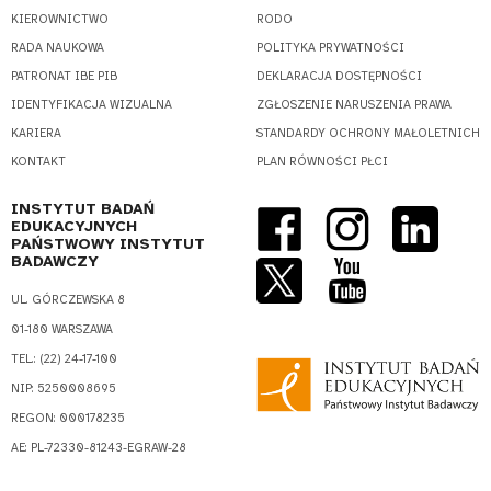
KIEROWNICTWO
RODO
RADA NAUKOWA
POLITYKA PRYWATNOŚCI
PATRONAT IBE PIB
DEKLARACJA DOSTĘPNOŚCI
IDENTYFIKACJA WIZUALNA
ZGŁOSZENIE NARUSZENIA PRAWA
KARIERA
STANDARDY OCHRONY MAŁOLETNICH
KONTAKT
PLAN RÓWNOŚCI PŁCI
INSTYTUT BADAŃ
EDUKACYJNYCH
PAŃSTWOWY INSTYTUT
BADAWCZY
UL. GÓRCZEWSKA 8
01-180 WARSZAWA
TEL.: (22) 24-17-100
NIP: 5250008695
REGON: 000178235
AE: PL-72330-81243-EGRAW-28