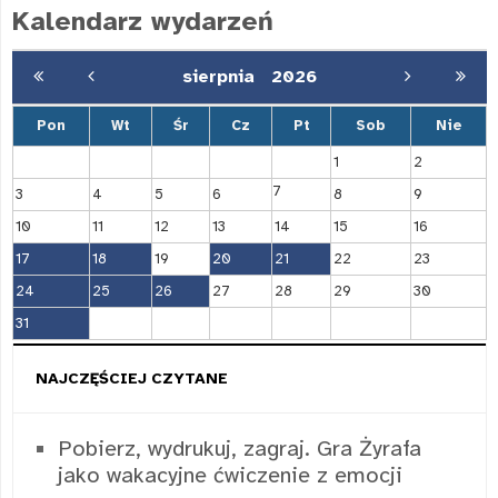
Kalendarz wydarzeń
sierpnia
2026
Pon
Wt
Śr
Cz
Pt
Sob
Nie
1
2
7
3
4
5
6
8
9
10
11
12
13
14
15
16
17
18
19
20
21
22
23
24
25
26
27
28
29
30
31
NAJCZĘŚCIEJ CZYTANE
Pobierz, wydrukuj, zagraj. Gra Żyrafa
jako wakacyjne ćwiczenie z emocji