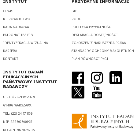
INSTYTUT
PRZYDATNE INFORMACJE
O NAS
BIP
KIEROWNICTWO
RODO
RADA NAUKOWA
POLITYKA PRYWATNOŚCI
PATRONAT IBE PIB
DEKLARACJA DOSTĘPNOŚCI
IDENTYFIKACJA WIZUALNA
ZGŁOSZENIE NARUSZENIA PRAWA
KARIERA
STANDARDY OCHRONY MAŁOLETNICH
KONTAKT
PLAN RÓWNOŚCI PŁCI
INSTYTUT BADAŃ
EDUKACYJNYCH
PAŃSTWOWY INSTYTUT
BADAWCZY
UL. GÓRCZEWSKA 8
01-180 WARSZAWA
TEL.: (22) 24-17-100
NIP: 5250008695
REGON: 000178235