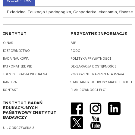
WCAG - TAK
Dziedzina:
Edukacja i pedagogika, Gospodarka, ekonomia, finanse
INSTYTUT
PRZYDATNE INFORMACJE
O NAS
BIP
KIEROWNICTWO
RODO
RADA NAUKOWA
POLITYKA PRYWATNOŚCI
PATRONAT IBE PIB
DEKLARACJA DOSTĘPNOŚCI
IDENTYFIKACJA WIZUALNA
ZGŁOSZENIE NARUSZENIA PRAWA
KARIERA
STANDARDY OCHRONY MAŁOLETNICH
KONTAKT
PLAN RÓWNOŚCI PŁCI
INSTYTUT BADAŃ
EDUKACYJNYCH
PAŃSTWOWY INSTYTUT
BADAWCZY
UL. GÓRCZEWSKA 8