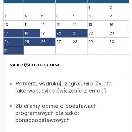
1
2
7
3
4
5
6
8
9
10
11
12
13
14
15
16
17
18
19
20
21
22
23
24
25
26
27
28
29
30
31
NAJCZĘŚCIEJ CZYTANE
Pobierz, wydrukuj, zagraj. Gra Żyrafa
jako wakacyjne ćwiczenie z emocji
Zbieramy opinie o podstawach
programowych dla szkół
ponadpodstawowych