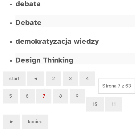
debata
Debate
demokratyzacja wiedzy
Design Thinking
start
◄
2
3
4
Strona 7 z 63
5
6
7
8
9
10
11
►
koniec