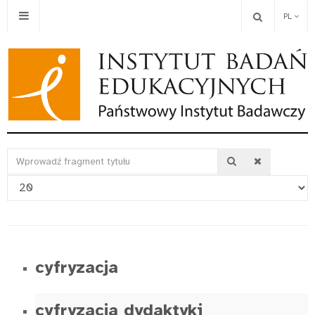
PL
Wprowadź
Pokaż
fragment
#
tytułu
cyfryzacja
cyfryzacja dydaktyki