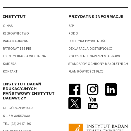
INSTYTUT
PRZYDATNE INFORMACJE
O NAS
BIP
KIEROWNICTWO
RODO
RADA NAUKOWA
POLITYKA PRYWATNOŚCI
PATRONAT IBE PIB
DEKLARACJA DOSTĘPNOŚCI
IDENTYFIKACJA WIZUALNA
ZGŁOSZENIE NARUSZENIA PRAWA
KARIERA
STANDARDY OCHRONY MAŁOLETNICH
KONTAKT
PLAN RÓWNOŚCI PŁCI
INSTYTUT BADAŃ
EDUKACYJNYCH
PAŃSTWOWY INSTYTUT
BADAWCZY
UL. GÓRCZEWSKA 8
01-180 WARSZAWA
TEL.: (22) 24-17-100