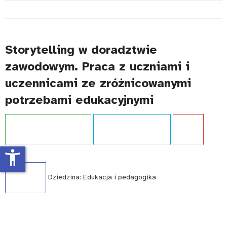
#
Storytelling w doradztwie
zawodowym. Praca z uczniami i
uczennicami ze zróżnicowanymi
potrzebami edukacyjnymi
Projekt:
Kariera bez barier
Typ publikacji:
Poradnik
Język:
PL
accessibility_new
WCAG - TAK
Dziedzina:
Edukacja i pedagogika