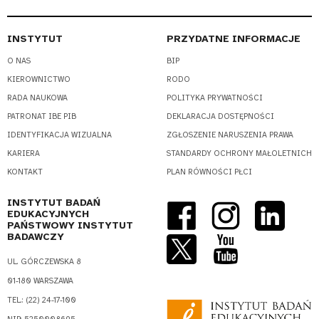
INSTYTUT
PRZYDATNE INFORMACJE
O NAS
BIP
KIEROWNICTWO
RODO
RADA NAUKOWA
POLITYKA PRYWATNOŚCI
PATRONAT IBE PIB
DEKLARACJA DOSTĘPNOŚCI
IDENTYFIKACJA WIZUALNA
ZGŁOSZENIE NARUSZENIA PRAWA
KARIERA
STANDARDY OCHRONY MAŁOLETNICH
KONTAKT
PLAN RÓWNOŚCI PŁCI
INSTYTUT BADAŃ
EDUKACYJNYCH
PAŃSTWOWY INSTYTUT
BADAWCZY
UL. GÓRCZEWSKA 8
01-180 WARSZAWA
TEL.: (22) 24-17-100