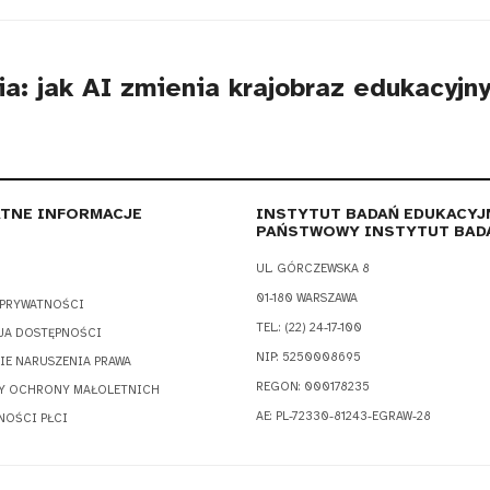
a: jak AI zmienia krajobraz edukacyjn
TNE INFORMACJE
INSTYTUT BADAŃ EDUKACYJ
PAŃSTWOWY INSTYTUT BAD
UL. GÓRCZEWSKA 8
01-180 WARSZAWA
 PRYWATNOŚCI
TEL.: (22) 24-17-100
JA DOSTĘPNOŚCI
NIP: 5250008695
IE NARUSZENIA PRAWA
REGON: 000178235
Y OCHRONY MAŁOLETNICH
AE: PL-72330-81243-EGRAW-28
NOŚCI PŁCI