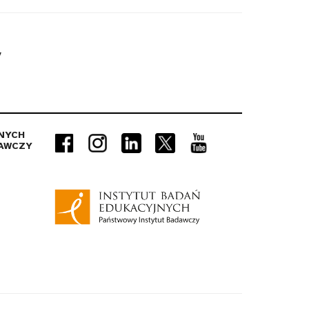
y
NYCH
AWCZY