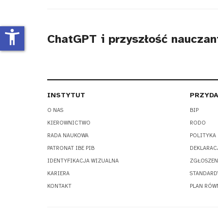
tytułu
accessibility_new
ChatGPT i przyszłość nauczani
INSTYTUT
PRZYDA
O NAS
BIP
KIEROWNICTWO
RODO
RADA NAUKOWA
POLITYKA
PATRONAT IBE PIB
DEKLARAC
IDENTYFIKACJA WIZUALNA
ZGŁOSZEN
KARIERA
STANDARD
KONTAKT
PLAN RÓW