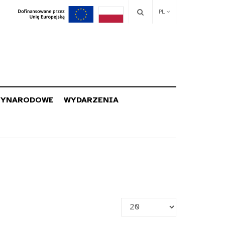
PL
ZYNARODOWE
WYDARZENIA
Pokaż
#