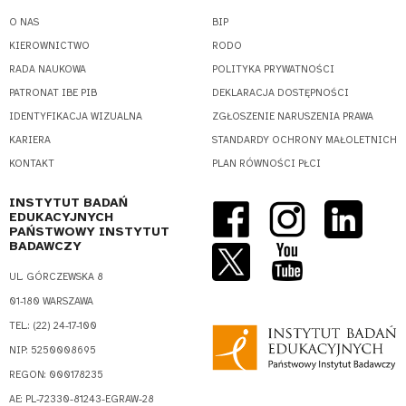
O NAS
BIP
KIEROWNICTWO
RODO
RADA NAUKOWA
POLITYKA PRYWATNOŚCI
PATRONAT IBE PIB
DEKLARACJA DOSTĘPNOŚCI
IDENTYFIKACJA WIZUALNA
ZGŁOSZENIE NARUSZENIA PRAWA
KARIERA
STANDARDY OCHRONY MAŁOLETNICH
KONTAKT
PLAN RÓWNOŚCI PŁCI
INSTYTUT BADAŃ
EDUKACYJNYCH
PAŃSTWOWY INSTYTUT
BADAWCZY
UL. GÓRCZEWSKA 8
01-180 WARSZAWA
TEL.: (22) 24-17-100
NIP: 5250008695
REGON: 000178235
AE: PL-72330-81243-EGRAW-28