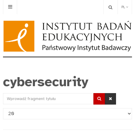
PL
cybersecurity
Wprowadź
fragment
Pokaż
tytułu
#