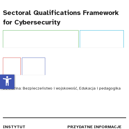
Sectoral Qualifications Framework
for Cybersecurity
Projekt:
Zintegrowany System Kwalifikacji
Typ publikacji:
Poradnik
Język:
EN
WCAG - TAK
accessibility_new
Dziedzina:
Bezpieczeństwo i wojskowość, Edukacja i pedagogika
INSTYTUT
PRZYDATNE INFORMACJE