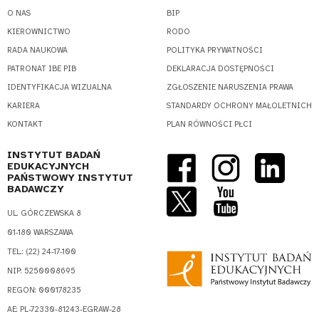
O NAS
BIP
KIEROWNICTWO
RODO
RADA NAUKOWA
POLITYKA PRYWATNOŚCI
PATRONAT IBE PIB
DEKLARACJA DOSTĘPNOŚCI
IDENTYFIKACJA WIZUALNA
ZGŁOSZENIE NARUSZENIA PRAWA
KARIERA
STANDARDY OCHRONY MAŁOLETNICH
KONTAKT
PLAN RÓWNOŚCI PŁCI
INSTYTUT BADAŃ
EDUKACYJNYCH
PAŃSTWOWY INSTYTUT
BADAWCZY
UL. GÓRCZEWSKA 8
01-180 WARSZAWA
TEL.: (22) 24-17-100
NIP: 5250008695
REGON: 000178235
AE: PL-72330-81243-EGRAW-28