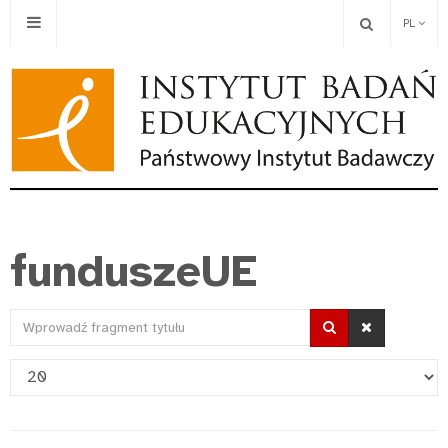
PL
funduszeUE
Wprowadź
fragment
Pokaż
tytułu
#