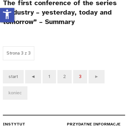
The first conference of the series
“Industry – yesterday, today and
accessibility_new
tomorrow” – Summary
Strona 3 z 3
start
◄
1
2
3
►
koniec
INSTYTUT
PRZYDATNE INFORMACJE