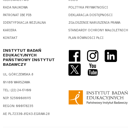
RADA NAUKOWA
POLITYKA PRYWATNOŚCI
PATRONAT IBE PIB
DEKLARACJA DOSTĘPNOŚCI
IDENTYFIKACJA WIZUALNA
ZGŁOSZENIE NARUSZENIA PRAWA
KARIERA
STANDARDY OCHRONY MAŁOLETNICH
KONTAKT
PLAN RÓWNOŚCI PŁCI
INSTYTUT BADAŃ
EDUKACYJNYCH
PAŃSTWOWY INSTYTUT
BADAWCZY
UL. GÓRCZEWSKA 8
01-180 WARSZAWA
TEL.: (22) 24-17-100
NIP: 5250008695
REGON: 000178235
AE: PL-72330-81243-EGRAW-28