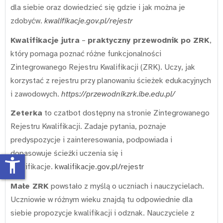
dla siebie oraz dowiedzieć się gdzie i jak można je
zdobyćw.
kwalifikacje.gov.pl/rejestr
Kwalifikacje jutra
–
praktyczny przewodnik po ZRK
,
który pomaga poznać różne funkcjonalności
Zintegrowanego Rejestru Kwalifikacji (ZRK). Uczy, jak
korzystać z rejestru przy planowaniu ścieżek edukacyjnych
i zawodowych.
https://przewodnikzrk.ibe.edu.pl/
Zeterka
to czatbot dostępny na stronie Zintegrowanego
Rejestru Kwalifikacji. Zadaje pytania, poznaje
predyspozycje i zainteresowania, podpowiada i
dopasowuje ścieżki uczenia się i
accessibility_new
kwalifikacje.
kwalifikacje.gov.pl/rejestr
Małe ZRK
powstało z myślą o uczniach i nauczycielach.
Uczniowie w różnym wieku znajdą tu odpowiednie dla
siebie propozycje kwalifikacji i odznak. Nauczyciele z