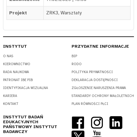
Projekt
ZRK3
,
Warsztaty
INSTYTUT
PRZYDATNE INFORMACJE
O NAS
BIP
KIEROWNICTWO
RODO
RADA NAUKOWA
POLITYKA PRYWATNOŚCI
PATRONAT IBE PIB
DEKLARACJA DOSTĘPNOŚCI
IDENTYFIKACJA WIZUALNA
ZGŁOSZENIE NARUSZENIA PRAWA
KARIERA
STANDARDY OCHRONY MAŁOLETNICH
KONTAKT
PLAN RÓWNOŚCI PŁCI
INSTYTUT BADAŃ
EDUKACYJNYCH
PAŃSTWOWY INSTYTUT
BADAWCZY