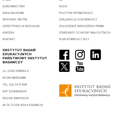
KIEROWNICTWO
RODO
RADA NAUKOWA
POLITYKA PRYWATNOŚCI
PATRONAT IBE PIB
DEKLARACJA DOSTĘPNOŚCI
IDENTYFIKACJA WIZUALNA
ZGŁOSZENIE NARUSZENIA PRAWA
KARIERA
STANDARDY OCHRONY MAŁOLETNICH
KONTAKT
PLAN RÓWNOŚCI PŁCI
INSTYTUT BADAŃ
EDUKACYJNYCH
PAŃSTWOWY INSTYTUT
BADAWCZY
UL. GÓRCZEWSKA 8
01-180 WARSZAWA
TEL.: (22) 24-17-100
NIP: 5250008695
REGON: 000178235
AE: PL-72330-81243-EGRAW-28