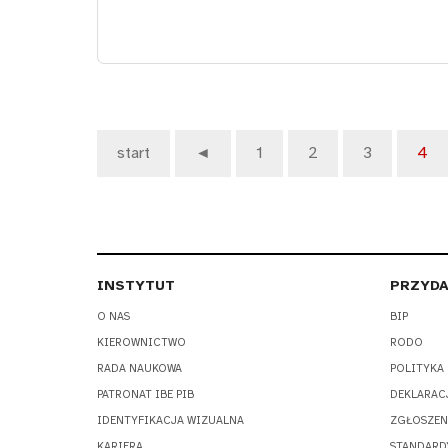
start
◄
1
2
3
4
INSTYTUT
PRZYDA
O NAS
BIP
KIEROWNICTWO
RODO
RADA NAUKOWA
POLITYKA
PATRONAT IBE PIB
DEKLARAC
IDENTYFIKACJA WIZUALNA
ZGŁOSZEN
KARIERA
STANDARD