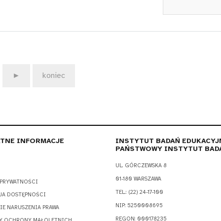
►
koniec
TNE INFORMACJE
INSTYTUT BADAŃ EDUKACYJ
PAŃSTWOWY INSTYTUT BAD
UL. GÓRCZEWSKA 8
01-180 WARSZAWA
 PRYWATNOŚCI
TEL.: (22) 24-17-100
JA DOSTĘPNOŚCI
NIP: 5250008695
IE NARUSZENIA PRAWA
REGON: 000178235
Y OCHRONY MAŁOLETNICH