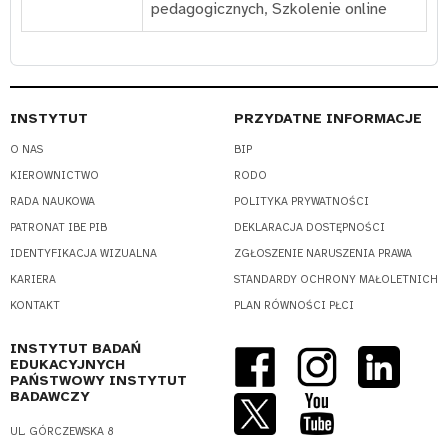
pedagogicznych
,
Szkolenie online
INSTYTUT
PRZYDATNE INFORMACJE
O NAS
BIP
KIEROWNICTWO
RODO
RADA NAUKOWA
POLITYKA PRYWATNOŚCI
PATRONAT IBE PIB
DEKLARACJA DOSTĘPNOŚCI
IDENTYFIKACJA WIZUALNA
ZGŁOSZENIE NARUSZENIA PRAWA
KARIERA
STANDARDY OCHRONY MAŁOLETNICH
KONTAKT
PLAN RÓWNOŚCI PŁCI
INSTYTUT BADAŃ
EDUKACYJNYCH
PAŃSTWOWY INSTYTUT
BADAWCZY
UL. GÓRCZEWSKA 8