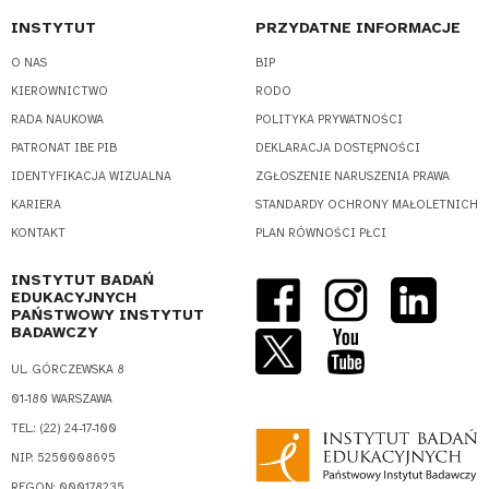
INSTYTUT
PRZYDATNE INFORMACJE
O NAS
BIP
KIEROWNICTWO
RODO
RADA NAUKOWA
POLITYKA PRYWATNOŚCI
PATRONAT IBE PIB
DEKLARACJA DOSTĘPNOŚCI
IDENTYFIKACJA WIZUALNA
ZGŁOSZENIE NARUSZENIA PRAWA
KARIERA
STANDARDY OCHRONY MAŁOLETNICH
KONTAKT
PLAN RÓWNOŚCI PŁCI
INSTYTUT BADAŃ
EDUKACYJNYCH
PAŃSTWOWY INSTYTUT
BADAWCZY
UL. GÓRCZEWSKA 8
01-180 WARSZAWA
TEL.: (22) 24-17-100
NIP: 5250008695
REGON: 000178235