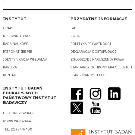
INSTYTUT
PRZYDATNE INFORMACJE
O NAS
BIP
KIEROWNICTWO
RODO
RADA NAUKOWA
POLITYKA PRYWATNOŚCI
PATRONAT IBE PIB
DEKLARACJA DOSTĘPNOŚCI
IDENTYFIKACJA WIZUALNA
ZGŁOSZENIE NARUSZENIA PRAWA
KARIERA
STANDARDY OCHRONY MAŁOLETNICH
KONTAKT
PLAN RÓWNOŚCI PŁCI
INSTYTUT BADAŃ
EDUKACYJNYCH
PAŃSTWOWY INSTYTUT
BADAWCZY
UL. GÓRCZEWSKA 8
01-180 WARSZAWA
TEL.: (22) 24-17-100