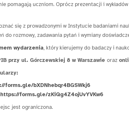
nie pomagają uczniom. Oprócz prezentacji i wykładów
poznać się z prowadzonymi w Instytucie badaniami nauk
rzeń do rozmowy, zadawania pytań i wymiany doświadcz
amem wydarzenia
, który kierujemy do badaczy i nau
IB przy ul. Górczewskiej 8 w Warszawie
oraz
onl
ularzy:
s://forms.gle/bXDNhebqr4BGSWkj6
:
https://forms.gle/zKiQg4Z4ojUvYVKw6
ejsc jest ograniczona.