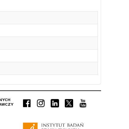
NYCH
AWCZY