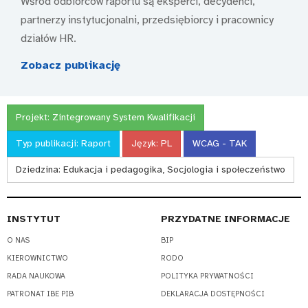
Wśród odbiorców raportu są eksperci, decydenci,
partnerzy instytucjonalni, przedsiębiorcy i pracownicy
działów HR.
Zobacz publikację
Projekt:
Zintegrowany System Kwalifikacji
Typ publikacji:
Raport
Język:
PL
WCAG - TAK
Dziedzina:
Edukacja i pedagogika, Socjologia i społeczeństwo
INSTYTUT
PRZYDATNE INFORMACJE
O NAS
BIP
KIEROWNICTWO
RODO
RADA NAUKOWA
POLITYKA PRYWATNOŚCI
PATRONAT IBE PIB
DEKLARACJA DOSTĘPNOŚCI