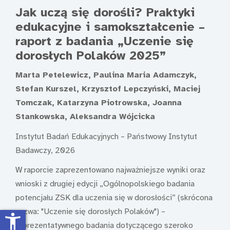
Jak uczą się dorośli? Praktyki
edukacyjne i samokształcenie –
raport z badania „Uczenie się
dorosłych Polaków 2025”
Marta Petelewicz, Paulina Maria Adamczyk,
Stefan Kurszel, Krzysztof Lepczyński, Maciej
Tomczak, Katarzyna Piotrowska, Joanna
Stankowska, Aleksandra Wójcicka
Instytut Badań Edukacyjnych – Państwowy Instytut
Badawczy, 2026
W raporcie zaprezentowano najważniejsze wyniki oraz
wnioski z drugiej edycji „Ogólnopolskiego badania
potencjału ZSK dla uczenia się w dorosłości” (skrócona
nazwa: "Uczenie się dorosłych Polaków") –
accessibility_new
reprezentatywnego badania dotyczącego szeroko