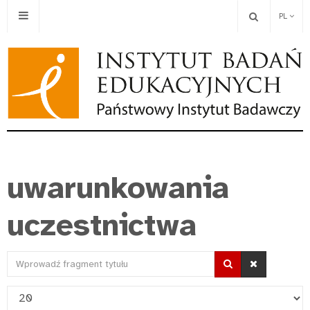
PL
uwarunkowania
uczestnictwa
Wprowadź
fragment
Pokaż
tytułu