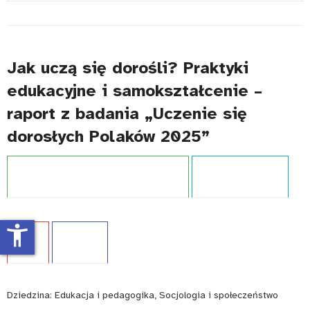
#
Jak uczą się dorośli? Praktyki
edukacyjne i samokształcenie –
raport z badania „Uczenie się
dorosłych Polaków 2025”
Projekt:
Zintegrowany System Kwalifikacji
Typ publikacji:
Raport
accessibility_new
Język:
PL
WCAG - TAK
Dziedzina:
Edukacja i pedagogika, Socjologia i społeczeństwo