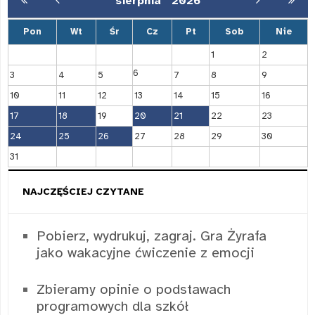
sierpnia
2026
Pon
Wt
Śr
Cz
Pt
Sob
Nie
1
2
6
3
4
5
7
8
9
10
11
12
13
14
15
16
17
18
19
20
21
22
23
24
25
26
27
28
29
30
31
NAJCZĘŚCIEJ CZYTANE
Pobierz, wydrukuj, zagraj. Gra Żyrafa
jako wakacyjne ćwiczenie z emocji
Zbieramy opinie o podstawach
programowych dla szkół