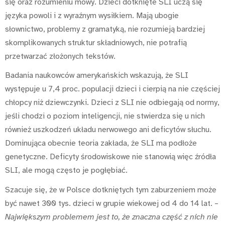
się oraz rozumieniu mowy. Dzieci dotknięte SLI uczą się
języka powoli i z wyraźnym wysiłkiem. Mają ubogie
słownictwo, problemy z gramatyką, nie rozumieją bardziej
skomplikowanych struktur składniowych, nie potrafią
przetwarzać złożonych tekstów.
Badania naukowców amerykańskich wskazują, że SLI
występuje u 7,4 proc. populacji dzieci i cierpią na nie częściej
chłopcy niż dziewczynki. Dzieci z SLI nie odbiegają od normy,
jeśli chodzi o poziom inteligencji, nie stwierdza się u nich
również uszkodzeń układu nerwowego ani deficytów słuchu.
Dominująca obecnie teoria zakłada, że SLI ma podłoże
genetyczne. Deficyty środowiskowe nie stanowią więc źródła
SLI, ale mogą często je pogłębiać.
Szacuje się, że w Polsce dotkniętych tym zaburzeniem może
być nawet 300 tys. dzieci w grupie wiekowej od 4 do 14 lat. –
Największym problemem jest to, że znaczna część z nich nie