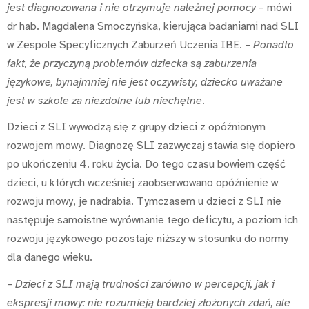
jest diagnozowana i nie otrzymuje należnej pomocy
– mówi
dr hab. Magdalena Smoczyńska, kierująca badaniami nad SLI
w Zespole Specyficznych Zaburzeń Uczenia IBE. –
Ponadto
fakt, że przyczyną problemów dziecka są zaburzenia
językowe, bynajmniej nie jest oczywisty, dziecko uważane
jest w szkole za niezdolne lub niechętne
.
Dzieci z SLI wywodzą się z grupy dzieci z opóźnionym
rozwojem mowy. Diagnozę SLI zazwyczaj stawia się dopiero
po ukończeniu 4. roku życia. Do tego czasu bowiem część
dzieci, u których wcześniej zaobserwowano opóźnienie w
rozwoju mowy, je nadrabia. Tymczasem u dzieci z SLI nie
następuje samoistne wyrównanie tego deficytu, a poziom ich
rozwoju językowego pozostaje niższy w stosunku do normy
dla danego wieku.
–
Dzieci z SLI mają trudności zarówno w percepcji, jak i
ekspresji mowy: nie rozumieją bardziej złożonych zdań, ale