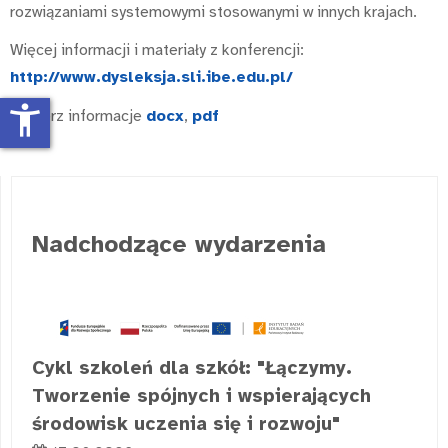
rozwiązaniami systemowymi stosowanymi w innych krajach.
Więcej informacji i materiały z konferencji:
http://www.dysleksja.sli.ibe.edu.pl/
accessibility_new
Pobierz informacje
docx
,
pdf
Nadchodzące wydarzenia
Cykl szkoleń dla szkół: "Łączymy.
Tworzenie spójnych i wspierających
środowisk uczenia się i rozwoju"