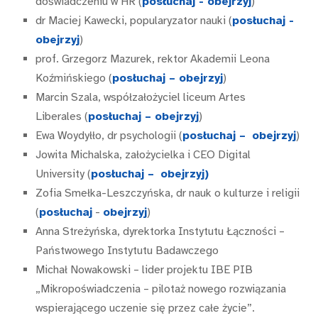
doświadczeniu w HR (
posłuchaj - obejrzyj
)
dr Maciej Kawecki, popularyzator nauki (
posłuchaj -
obejrzyj
)
prof. Grzegorz Mazurek, rektor Akademii Leona
Koźmińskiego (
posłuchaj –
obejrzyj
)
Marcin Szala, współzałożyciel liceum Artes
Liberales (
posłuchaj –
obejrzyj
)
Ewa Woydyłło, dr psychologii (
posłuchaj
–
obejrzyj
)
Jowita Michalska, założycielka i CEO Digital
University (
posłuchaj
–
obejrzyj)
Zofia Smełka-Leszczyńska, dr nauk o kulturze i religii
(
posłuchaj
-
obejrzyj
)
Anna Streżyńska, dyrektorka Instytutu Łączności –
Państwowego Instytutu Badawczego
Michał Nowakowski – lider projektu IBE PIB
„Mikropoświadczenia – pilotaż nowego rozwiązania
wspierającego uczenie się przez całe życie”.