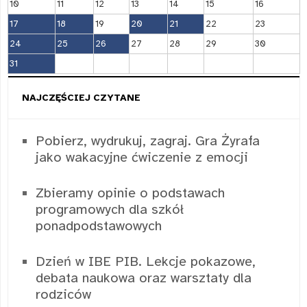
10
11
12
13
14
15
16
17
18
19
20
21
22
23
24
25
26
27
28
29
30
31
NAJCZĘŚCIEJ CZYTANE
Pobierz, wydrukuj, zagraj. Gra Żyrafa
jako wakacyjne ćwiczenie z emocji
Zbieramy opinie o podstawach
programowych dla szkół
ponadpodstawowych
Dzień w IBE PIB. Lekcje pokazowe,
debata naukowa oraz warsztaty dla
rodziców