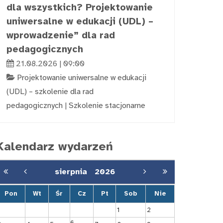
dla wszystkich? Projektowanie
uniwersalne w edukacji (UDL) –
wprowadzenie” dla rad
pedagogicznych
21.08.2026 | 09:00
Projektowanie uniwersalne w edukacji
(UDL) – szkolenie dla rad
pedagogicznych
|
Szkolenie stacjonarne
Kalendarz wydarzeń
sierpnia
2026
Pon
Wt
Śr
Cz
Pt
Sob
Nie
1
2
6