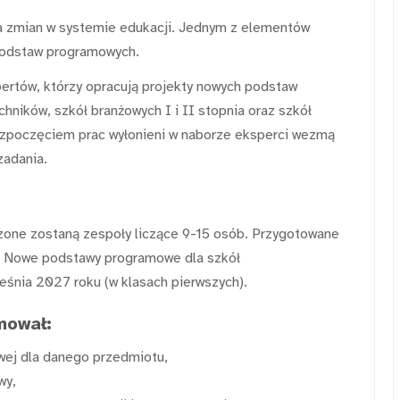
a zmian w systemie edukacji. Jednym z elementów
podstaw programowych.
pertów, którzy opracują projekty nowych podstaw
hników, szkół branżowych I i II stopnia oraz szkół
rozpoczęciem prac wyłonieni w naborze eksperci wezmą
zadania.
zone zostaną zespoły liczące 9-15 osób. Przygotowane
m. Nowe podstawy programowe dla szkół
śnia 2027 roku (w klasach pierwszych).
mował:
ej dla danego przedmiotu,
wy,