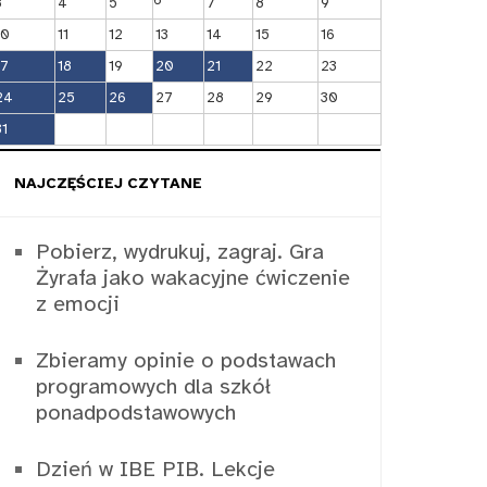
3
4
5
7
8
9
10
11
12
13
14
15
16
17
18
19
20
21
22
23
24
25
26
27
28
29
30
31
NAJCZĘŚCIEJ CZYTANE
Pobierz, wydrukuj, zagraj. Gra
Żyrafa jako wakacyjne ćwiczenie
z emocji
Zbieramy opinie o podstawach
programowych dla szkół
ponadpodstawowych
Dzień w IBE PIB. Lekcje