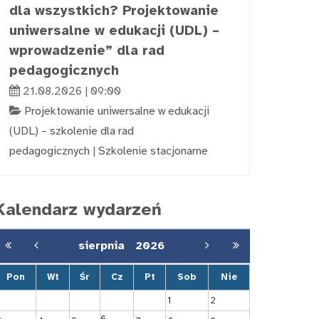
dla wszystkich? Projektowanie
uniwersalne w edukacji (UDL) –
wprowadzenie” dla rad
pedagogicznych
21.08.2026 | 09:00
Projektowanie uniwersalne w edukacji
(UDL) – szkolenie dla rad
pedagogicznych
|
Szkolenie stacjonarne
Kalendarz wydarzeń
sierpnia
2026
Pon
Wt
Śr
Cz
Pt
Sob
Nie
1
2
6