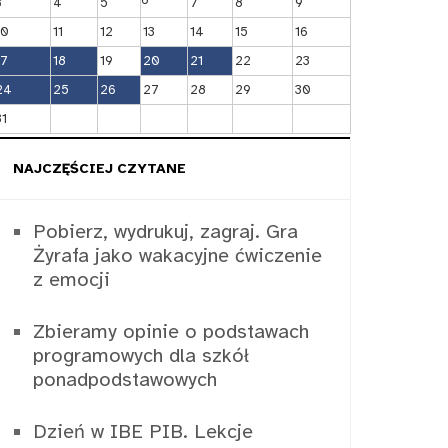
3
4
5
7
8
9
10
11
12
13
14
15
16
17
18
19
20
21
22
23
24
25
26
27
28
29
30
31
NAJCZĘŚCIEJ CZYTANE
Pobierz, wydrukuj, zagraj. Gra
Żyrafa jako wakacyjne ćwiczenie
z emocji
Zbieramy opinie o podstawach
programowych dla szkół
ponadpodstawowych
Dzień w IBE PIB. Lekcje