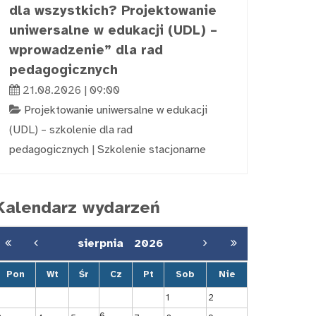
dla wszystkich? Projektowanie
uniwersalne w edukacji (UDL) –
wprowadzenie” dla rad
pedagogicznych
21.08.2026 | 09:00
Projektowanie uniwersalne w edukacji
(UDL) – szkolenie dla rad
pedagogicznych
|
Szkolenie stacjonarne
Kalendarz wydarzeń
sierpnia
2026
Pon
Wt
Śr
Cz
Pt
Sob
Nie
1
2
6