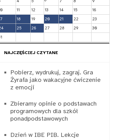
3
4
5
7
8
9
10
11
12
13
14
15
16
17
18
19
20
21
22
23
24
25
26
27
28
29
30
31
NAJCZĘŚCIEJ CZYTANE
Pobierz, wydrukuj, zagraj. Gra
Żyrafa jako wakacyjne ćwiczenie
z emocji
Zbieramy opinie o podstawach
programowych dla szkół
ponadpodstawowych
Dzień w IBE PIB. Lekcje