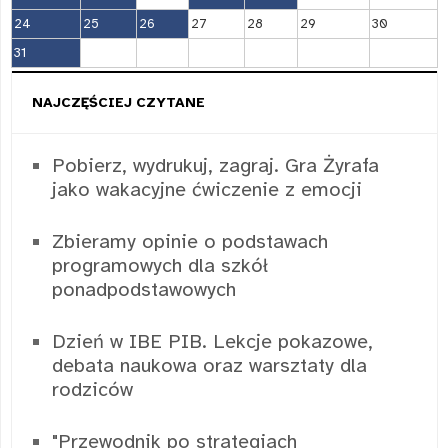
24
25
26
27
28
29
30
31
NAJCZĘŚCIEJ CZYTANE
Pobierz, wydrukuj, zagraj. Gra Żyrafa
jako wakacyjne ćwiczenie z emocji
Zbieramy opinie o podstawach
programowych dla szkół
ponadpodstawowych
Dzień w IBE PIB. Lekcje pokazowe,
debata naukowa oraz warsztaty dla
rodziców
"Przewodnik po strategiach