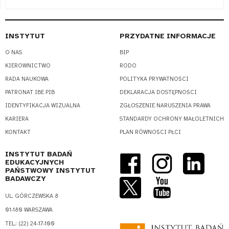
INSTYTUT
PRZYDATNE INFORMACJE
O NAS
BIP
KIEROWNICTWO
RODO
RADA NAUKOWA
POLITYKA PRYWATNOŚCI
PATRONAT IBE PIB
DEKLARACJA DOSTĘPNOŚCI
IDENTYFIKACJA WIZUALNA
ZGŁOSZENIE NARUSZENIA PRAWA
KARIERA
STANDARDY OCHRONY MAŁOLETNICH
KONTAKT
PLAN RÓWNOŚCI PŁCI
INSTYTUT BADAŃ
EDUKACYJNYCH
PAŃSTWOWY INSTYTUT
BADAWCZY
UL. GÓRCZEWSKA 8
01-180 WARSZAWA
TEL.: (22) 24-17-100