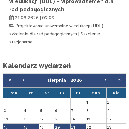
w edukacji (UDL) – wprowadzenie” dla
rad pedagogicznych
21.08.2026 | 09:00
Projektowanie uniwersalne w edukacji (UDL) –
szkolenie dla rad pedagogicznych
|
Szkolenie
stacjonarne
Kalendarz wydarzeń
sierpnia
2026
Pon
Wt
Śr
Cz
Pt
Sob
Nie
1
2
9
3
4
5
6
7
8
10
11
12
13
14
15
16
17
18
19
20
21
22
23