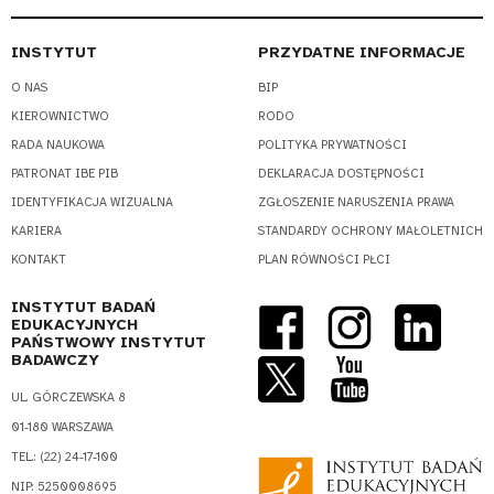
INSTYTUT
PRZYDATNE INFORMACJE
O NAS
BIP
KIEROWNICTWO
RODO
RADA NAUKOWA
POLITYKA PRYWATNOŚCI
PATRONAT IBE PIB
DEKLARACJA DOSTĘPNOŚCI
IDENTYFIKACJA WIZUALNA
ZGŁOSZENIE NARUSZENIA PRAWA
KARIERA
STANDARDY OCHRONY MAŁOLETNICH
KONTAKT
PLAN RÓWNOŚCI PŁCI
INSTYTUT BADAŃ
EDUKACYJNYCH
PAŃSTWOWY INSTYTUT
BADAWCZY
UL. GÓRCZEWSKA 8
01-180 WARSZAWA
TEL.: (22) 24-17-100
NIP: 5250008695