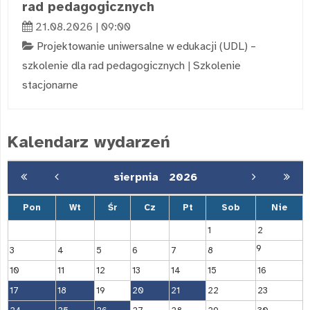
rad pedagogicznych
21.08.2026 | 09:00
Projektowanie uniwersalne w edukacji (UDL) –
szkolenie dla rad pedagogicznych
|
Szkolenie
stacjonarne
Kalendarz wydarzeń
sierpnia
2026
Pon
Wt
Śr
Cz
Pt
Sob
Nie
1
2
9
3
4
5
6
7
8
10
11
12
13
14
15
16
17
18
19
20
21
22
23