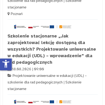
szkolenie dla rad pedagogicznych
|
Szkolenie
stacjonarne
Poznań
Szkolenie stacjonarne „Jak
zaprojektować lekcję dostępną dla
wszystkich? Projektowanie uniwersalne
w edukacji (UDL) – wprowadzenie” dla
accessibility_new
rad pedagogicznych
18.08.2026 | 09:00
Projektowanie uniwersalne w edukacji (UDL) –
szkolenie dla rad pedagogicznych
|
Szkolenie
stacjonarne