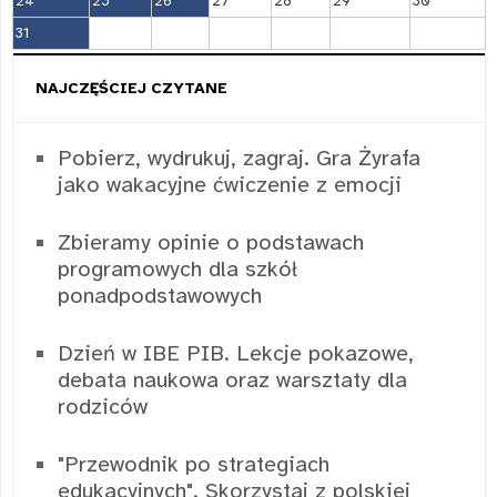
24
25
26
27
28
29
30
31
NAJCZĘŚCIEJ CZYTANE
Pobierz, wydrukuj, zagraj. Gra Żyrafa
jako wakacyjne ćwiczenie z emocji
Zbieramy opinie o podstawach
programowych dla szkół
ponadpodstawowych
Dzień w IBE PIB. Lekcje pokazowe,
debata naukowa oraz warsztaty dla
rodziców
"Przewodnik po strategiach
edukacyjnych". Skorzystaj z polskiej