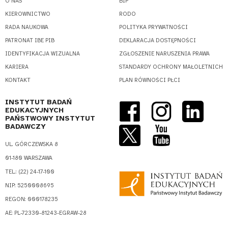
O NAS
BIP
KIEROWNICTWO
RODO
RADA NAUKOWA
POLITYKA PRYWATNOŚCI
PATRONAT IBE PIB
DEKLARACJA DOSTĘPNOŚCI
IDENTYFIKACJA WIZUALNA
ZGŁOSZENIE NARUSZENIA PRAWA
KARIERA
STANDARDY OCHRONY MAŁOLETNICH
KONTAKT
PLAN RÓWNOŚCI PŁCI
INSTYTUT BADAŃ
EDUKACYJNYCH
PAŃSTWOWY INSTYTUT
BADAWCZY
UL. GÓRCZEWSKA 8
01-180 WARSZAWA
TEL.: (22) 24-17-100
NIP: 5250008695
REGON: 000178235
AE: PL-72330-81243-EGRAW-28