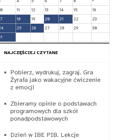
3
4
5
6
7
8
10
11
12
13
14
15
16
17
18
19
20
21
22
23
24
25
26
27
28
29
30
31
NAJCZĘŚCIEJ CZYTANE
Pobierz, wydrukuj, zagraj. Gra
Żyrafa jako wakacyjne ćwiczenie
z emocji
Zbieramy opinie o podstawach
programowych dla szkół
ponadpodstawowych
Dzień w IBE PIB. Lekcje