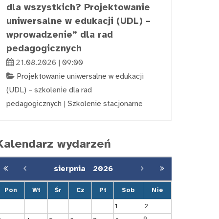
dla wszystkich? Projektowanie
uniwersalne w edukacji (UDL) –
wprowadzenie” dla rad
pedagogicznych
21.08.2026 | 09:00
Projektowanie uniwersalne w edukacji
(UDL) – szkolenie dla rad
pedagogicznych
|
Szkolenie stacjonarne
Kalendarz wydarzeń
sierpnia
2026
Pon
Wt
Śr
Cz
Pt
Sob
Nie
1
2
9