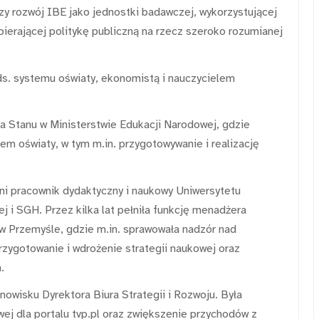
y rozwój IBE jako jednostki badawczej, wykorzystującej
pierającej politykę publiczną na rzecz szeroko rozumianej
s. systemu oświaty, ekonomistą i nauczycielem
 Stanu w Ministerstwie Edukacji Narodowej, gdzie
m oświaty, w tym m.in. przygotowywanie i realizację
ni pracownik dydaktyczny i naukowy Uniwersytetu
j i SGH. Przez kilka lat pełniła funkcję menadżera
 w Przemyśle, gdzie m.in. sprawowała nadzór nad
rzygotowanie i wdrożenie strategii naukowej oraz
.
owisku Dyrektora Biura Strategii i Rozwoju. Była
wej dla portalu tvp.pl oraz zwiększenie przychodów z