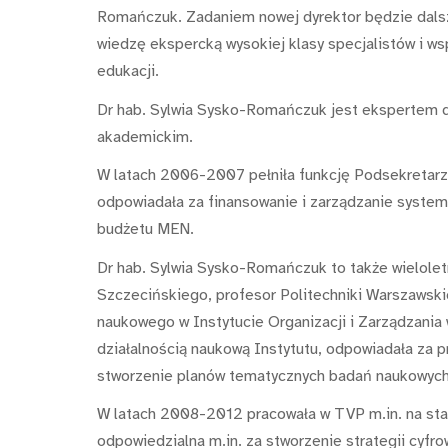
Romańczuk. Zadaniem nowej dyrektor będzie dalsz
wiedzę ekspercką wysokiej klasy specjalistów i ws
edukacji.
Dr hab. Sylwia Sysko-Romańczuk jest ekspertem d
akademickim.
W latach 2006-2007 pełniła funkcję Podsekretarza
odpowiadała za finansowanie i zarządzanie systeme
budżetu MEN.
Dr hab. Sylwia Sysko-Romańczuk to także wielolet
Szczecińskiego, profesor Politechniki Warszawskie
naukowego w Instytucie Organizacji i Zarządzania
działalnością naukową Instytutu, odpowiadała za p
stworzenie planów tematycznych badań naukowych
W latach 2008-2012 pracowała w TVP m.in. na stan
odpowiedzialna m.in. za stworzenie strategii cyfro