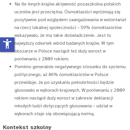
Na tle innych krajów aktywność pozaszkolna polskich
uczniów jest przeciętna. Ósmoklasiści wyróżniają się
pozytywnie pod względem zaangażowania w wolontariat
na rzecz lokalnej społeczności – 59% ósmoklasistów
wskazywało, że ma takie doświadczenie. Jest to
accessibility_new
najwyższy odsetek wśród badanych krajów. W tym
obszarze w Polsce nastąpił też duży wzrost w
porównaniu z 2009 rokiem.
Pomimo generalnie negatywnego stosunku do systemu
politycznego, aż 86% ósmoklasistów w Polsce
przewiduje, że po uzyskaniu pełnoletności będzie
głosowało w wyborach krajowych. W porównaniu z 2009
rokiem nastąpił duży wzrost w zakresie deklaracji
młodych ludzi dotyczących głosowania – udział w
wyborach staje się obowiązującą normą.
Kontekst szkolny