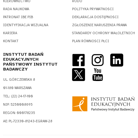
KIEROWNICTWO
RODO
RADA NAUKOWA
POLITYKA PRYWATNOŚCI
PATRONAT IBE PIB
DEKLARACJA DOSTĘPNOŚCI
IDENTYFIKACJA WIZUALNA
ZGŁOSZENIE NARUSZENIA PRAWA
KARIERA
STANDARDY OCHRONY MAŁOLETNICH
KONTAKT
PLAN RÓWNOŚCI PŁCI
INSTYTUT BADAŃ
EDUKACYJNYCH
PAŃSTWOWY INSTYTUT
BADAWCZY
UL. GÓRCZEWSKA 8
01-180 WARSZAWA
TEL.: (22) 24-17-100
NIP: 5250008695
REGON: 000178235
AE: PL-72330-81243-EGRAW-28