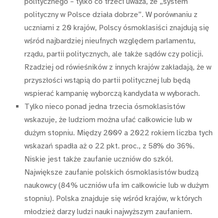
politycznego – tylko co trzeci uważa, że „system
polityczny w Polsce działa dobrze”. W porównaniu z
uczniami z 20 krajów, Polscy ósmoklasiści znajdują się
wśród najbardziej nieufnych względem parlamentu,
rządu, partii politycznych, ale także sądów czy policji.
Rzadziej od rówieśników z innych krajów zakładają, że w
przyszłości wstąpią do partii politycznej lub będą
wspierać kampanię wyborczą kandydata w wyborach.
Tylko nieco ponad jedna trzecia ósmoklasistów
wskazuje, że ludziom można ufać całkowicie lub w
dużym stopniu. Między 2009 a 2022 rokiem liczba tych
wskazań spadła aż o 22 pkt. proc., z 58% do 36%.
Niskie jest także zaufanie uczniów do szkół.
Największe zaufanie polskich ósmoklasistów budzą
naukowcy (84% uczniów ufa im całkowicie lub w dużym
stopniu). Polska znajduje się wśród krajów, w których
młodzież darzy ludzi nauki najwyższym zaufaniem.