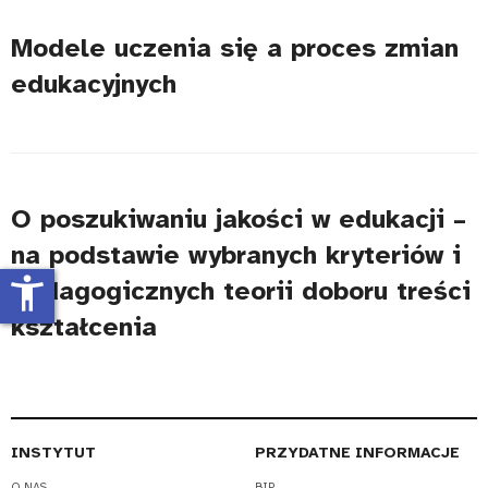
Modele uczenia się a proces zmian
edukacyjnych
O poszukiwaniu jakości w edukacji –
na podstawie wybranych kryteriów i
accessibility_new
pedagogicznych teorii doboru treści
kształcenia
INSTYTUT
PRZYDATNE INFORMACJE
O NAS
BIP