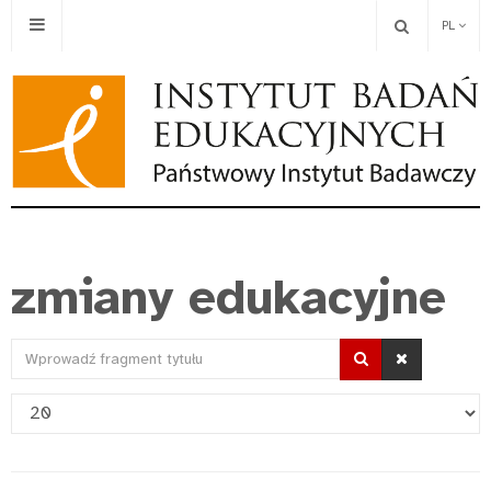
PL
zmiany edukacyjne
Wprowadź
fragment
Pokaż
tytułu
#