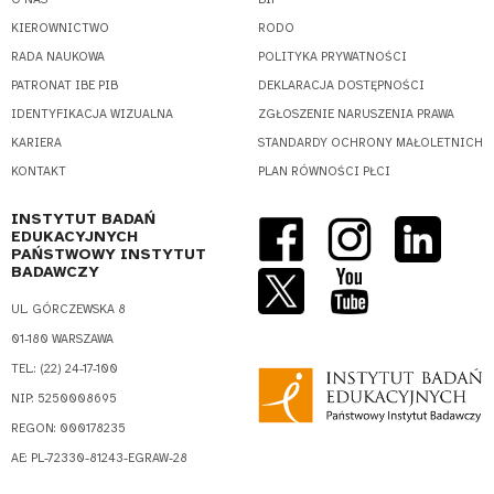
KIEROWNICTWO
RODO
RADA NAUKOWA
POLITYKA PRYWATNOŚCI
PATRONAT IBE PIB
DEKLARACJA DOSTĘPNOŚCI
IDENTYFIKACJA WIZUALNA
ZGŁOSZENIE NARUSZENIA PRAWA
KARIERA
STANDARDY OCHRONY MAŁOLETNICH
KONTAKT
PLAN RÓWNOŚCI PŁCI
INSTYTUT BADAŃ
EDUKACYJNYCH
PAŃSTWOWY INSTYTUT
BADAWCZY
UL. GÓRCZEWSKA 8
01-180 WARSZAWA
TEL.: (22) 24-17-100
NIP: 5250008695
REGON: 000178235
AE: PL-72330-81243-EGRAW-28