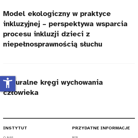
Model ekologiczny w praktyce
inkluzyjnej – perspektywa wsparcia
procesu inkluzji dzieci z
niepełnosprawnością słuchu
accessibility_new
Naturalne kręgi wychowania
człowieka
INSTYTUT
PRZYDATNE INFORMACJE
O NAS
BIP