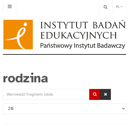
PL
rodzina
Wprowadź
fragment
Pokaż
tytułu
#