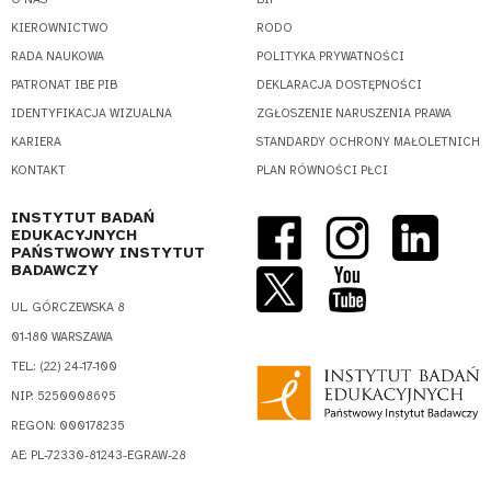
KIEROWNICTWO
RODO
RADA NAUKOWA
POLITYKA PRYWATNOŚCI
PATRONAT IBE PIB
DEKLARACJA DOSTĘPNOŚCI
IDENTYFIKACJA WIZUALNA
ZGŁOSZENIE NARUSZENIA PRAWA
KARIERA
STANDARDY OCHRONY MAŁOLETNICH
KONTAKT
PLAN RÓWNOŚCI PŁCI
INSTYTUT BADAŃ
EDUKACYJNYCH
PAŃSTWOWY INSTYTUT
BADAWCZY
UL. GÓRCZEWSKA 8
01-180 WARSZAWA
TEL.: (22) 24-17-100
NIP: 5250008695
REGON: 000178235
AE: PL-72330-81243-EGRAW-28