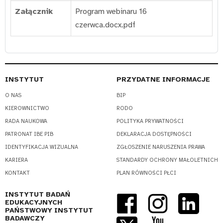
Załącznik
Program webinaru 16
czerwca.docx.pdf
INSTYTUT
PRZYDATNE INFORMACJE
O NAS
BIP
KIEROWNICTWO
RODO
RADA NAUKOWA
POLITYKA PRYWATNOŚCI
PATRONAT IBE PIB
DEKLARACJA DOSTĘPNOŚCI
IDENTYFIKACJA WIZUALNA
ZGŁOSZENIE NARUSZENIA PRAWA
KARIERA
STANDARDY OCHRONY MAŁOLETNICH
KONTAKT
PLAN RÓWNOŚCI PŁCI
INSTYTUT BADAŃ
EDUKACYJNYCH
PAŃSTWOWY INSTYTUT
BADAWCZY