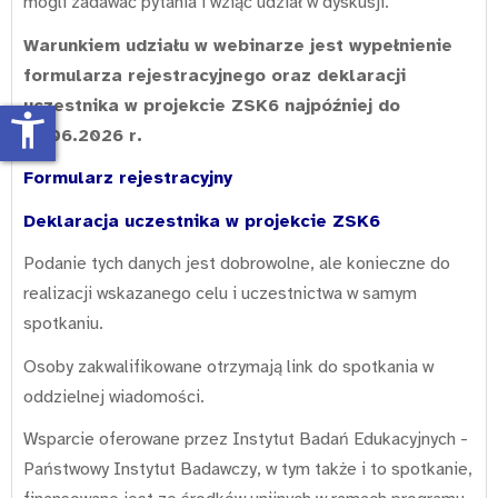
mogli zadawać pytania i wziąć udział w dyskusji.
Warunkiem udziału w webinarze jest wypełnienie
formularza rejestracyjnego oraz deklaracji
uczestnika w projekcie ZSK6 najpóźniej do
accessibility_new
14.06.2026 r.
Formularz rejestracyjny
Deklaracja uczestnika w projekcie ZSK6
Podanie tych danych jest dobrowolne, ale konieczne do
realizacji wskazanego celu i uczestnictwa w samym
spotkaniu.
Osoby zakwalifikowane otrzymają link do spotkania w
oddzielnej wiadomości.
Wsparcie oferowane przez Instytut Badań Edukacyjnych -
Państwowy Instytut Badawczy, w tym także i to spotkanie,