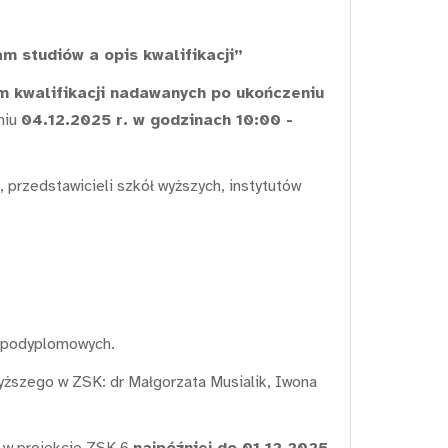
 studiów a opis kwalifikacji”
m kwalifikacji nadawanych po ukończeniu
dniu
04.12.2025 r. w godzinach 10:00 -
przedstawicieli szkół wyższych, instytutów
w podyplomowych.
yższego w ZSK: dr Małgorzata Musialik, Iwona
a w projekcie ZSK 6
najpóźniej do 01.12.2025