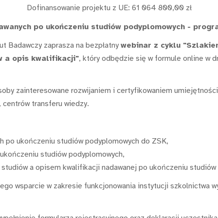
Dofinansowanie projektu z UE: 61 064 800,00 zł
dawanych po ukończeniu studiów podyplomowych - program
tut Badawczy zaprasza na bezpłatny
webinar z cyklu "Szlakie
a opis kwalifikacji"
, który odbędzie się w formule online w 
by zainteresowane rozwijaniem i certyfikowaniem umiejętności, 
, centrów transferu wiedzy.
ych po ukończeniu studiów podyplomowych do ZSK,
o ukończeniu studiów podyplomowych,
studiów a opisem kwalifikacji nadawanej po ukończeniu studió
go wsparcie w zakresie funkcjonowania instytucji szkolnictwa w
wypełnienie formularza rejestracyjnego oraz deklaracji uczestnik