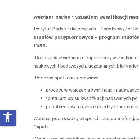
Webinar online “Szlakiem kwalifikacji na
Instytut Badań Edukacyjnych - Państwowy Insty
studiów podyplomowych - program studiów 
11:30.
Do udziału w webinarze zapraszamy wszystkie oso
naukowych i badawczych, uczelnianych biur karier
Podczas spotkania omówimy:
procedurę włączenia kwalifikacji nadawan
formularz opisu kwalifikacji nadawanych p
podobieństwa i różnice między programem 
accessibility_new
Webinar poprowadzą eksperci z zespołu oferujące
Caputa.
Warunkiem zakwalifikowania się na webinar jest 