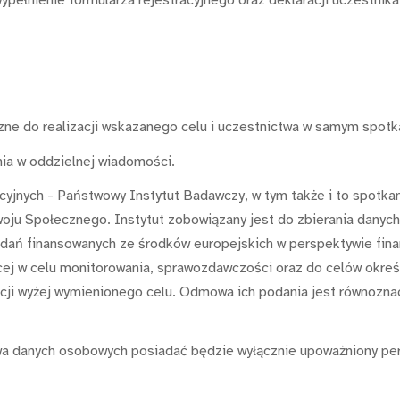
zne do realizacji wskazanego celu i uczestnictwa w samym spotk
nia w oddzielnej wiadomości.
jnych - Państwowy Instytut Badawczy, w tym także i to spotkan
ju Społecznego. Instytut zobowiązany jest do zbierania danych 
zadań finansowanych ze środków europejskich w perspektywie fin
zącej w celu monitorowania, sprawozdawczości oraz do celów okreś
acji wyżej wymienionego celu. Odmowa ich podania jest równozna
a danych osobowych posiadać będzie wyłącznie upoważniony pers