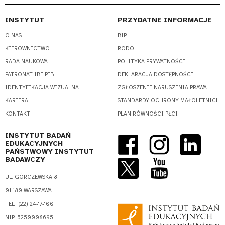
INSTYTUT
PRZYDATNE INFORMACJE
O NAS
BIP
KIEROWNICTWO
RODO
RADA NAUKOWA
POLITYKA PRYWATNOŚCI
PATRONAT IBE PIB
DEKLARACJA DOSTĘPNOŚCI
IDENTYFIKACJA WIZUALNA
ZGŁOSZENIE NARUSZENIA PRAWA
KARIERA
STANDARDY OCHRONY MAŁOLETNICH
KONTAKT
PLAN RÓWNOŚCI PŁCI
INSTYTUT BADAŃ
EDUKACYJNYCH
PAŃSTWOWY INSTYTUT
BADAWCZY
UL. GÓRCZEWSKA 8
01-180 WARSZAWA
TEL.: (22) 24-17-100
NIP: 5250008695