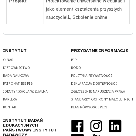
Projekt
Projektowanie uniwersalne w edukacji
jako element kształcenia przyszłych
nauczycieli.
,
Szkolenie online
INSTYTUT
PRZYDATNE INFORMACJE
O NAS
BIP
KIEROWNICTWO
RODO
RADA NAUKOWA
POLITYKA PRYWATNOŚCI
PATRONAT IBE PIB
DEKLARACJA DOSTĘPNOŚCI
IDENTYFIKACJA WIZUALNA
ZGŁOSZENIE NARUSZENIA PRAWA
KARIERA
STANDARDY OCHRONY MAŁOLETNICH
KONTAKT
PLAN RÓWNOŚCI PŁCI
INSTYTUT BADAŃ
EDUKACYJNYCH
PAŃSTWOWY INSTYTUT
BADAWCZY