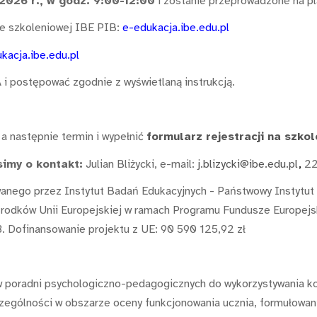
2026 r., w godz. 9:00-12:00
i zostanie przeprowadzone na pl
ie szkoleniowej IBE PIB:
e-edukacja.ibe.edu.pl
kacja.ibe.edu.pl
 postępować zgodnie z wyświetlaną instrukcją.
 a następnie termin i wypełnić
formularz rejestracji na szkol
simy o kontakt:
Julian Bliżycki, e-mail:
j.blizycki@ibe.edu.pl
,
22
wanego przez Instytut Badań Edukacyjnych - Państwowy Instytut
e środków Unii Europejskiej w ramach Programu Fundusze Europ
 Dofinansowanie projektu z UE: 90 590 125,92 zł
 poradni psychologiczno-pedagogicznych do wykorzystywania ko
zególności w obszarze oceny funkcjonowania ucznia, formułowani