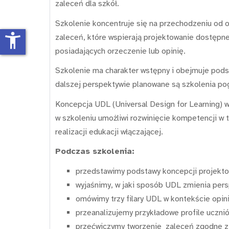
zaleceń dla szkół.
Szkolenie koncentruje się na przechodzeniu od o
accessibility_new
zaleceń, które wspierają projektowanie dostępne
posiadających orzeczenie lub opinię.
Szkolenie ma charakter wstępny i obejmuje pod
dalszej perspektywie planowane są szkolenia po
Koncepcja UDL (Universal Design for Learning) 
w szkoleniu umożliwi rozwinięcie kompetencji w 
realizacji edukacji włączającej.
Podczas szkolenia:
przedstawimy podstawy koncepcji projekto
wyjaśnimy, w jaki sposób UDL zmienia per
omówimy trzy filary UDL w kontekście opini
przeanalizujemy przykładowe profile uczni
przećwiczymy tworzenie zaleceń zgodne 