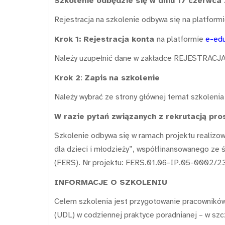
Szkolenie odbędzie się w dniu 17 czerwca 
Rejestracja na szkolenie odbywa się na platform
Krok 1:
Rejestracja konta
na platformie
e-edu
Należy uzupełnić dane w zakładce REJESTRACJA i
Krok 2
:
Zapis
na szkolenie
Należy wybrać ze strony głównej temat szkolenia
W razie pytań związanych z rekrutacją pro
Szkolenie odbywa się w ramach projektu realizo
dla dzieci i młodzieży”, współfinansowanego z
(FERS). Nr projektu: FERS.01.06-IP.05-0002/23.
INFORMACJE O SZKOLENIU
Celem szkolenia jest przygotowanie pracowników
(UDL) w codziennej praktyce poradnianej – w szc