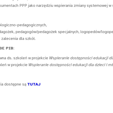
kumentach PPP jako narzędziu wspierania zmiany systemowej w 
ologiczno-pedagogicznych,
gożek, pedagogów/pedagożek specjalnych, logopedów/logopede
 zalecenia dla szkół.
IBE PIB
:
wna ds. szkoleń w projekcie
Wspieranie dostępności edukacji dla
oleń w projekcie
Wspieranie dostępności edukacji dla dzieci i m
nia dostępne są
TUTAJ