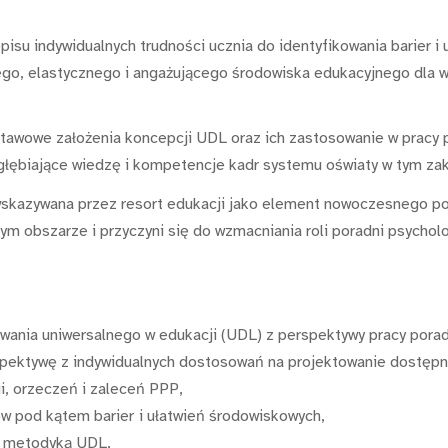
pisu indywidualnych trudności ucznia do identyfikowania barier i
go, elastycznego i angażującego środowiska edukacyjnego dla ws
stawowe założenia koncepcji UDL oraz ich zastosowanie w pracy
głębiające wiedzę i kompetencje kadr systemu oświaty w tym zak
wskazywana przez resort edukacji jako element nowoczesnego pod
tym obszarze i przyczyni się do wzmacniania roli poradni psycho
wania uniwersalnego w edukacji (UDL) z perspektywy pracy pora
spektywę z indywidualnych dostosowań na projektowanie dostępn
i, orzeczeń i zaleceń PPP,
ów pod kątem barier
i ułatwień środowiskowych,
z metodyką UDL,