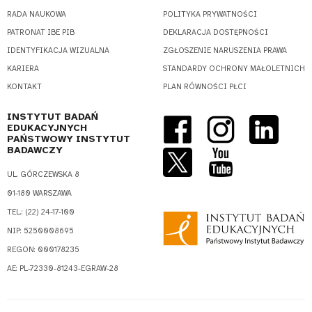
RADA NAUKOWA
POLITYKA PRYWATNOŚCI
PATRONAT IBE PIB
DEKLARACJA DOSTĘPNOŚCI
IDENTYFIKACJA WIZUALNA
ZGŁOSZENIE NARUSZENIA PRAWA
KARIERA
STANDARDY OCHRONY MAŁOLETNICH
KONTAKT
PLAN RÓWNOŚCI PŁCI
INSTYTUT BADAŃ
EDUKACYJNYCH
PAŃSTWOWY INSTYTUT
BADAWCZY
UL. GÓRCZEWSKA 8
01-180 WARSZAWA
TEL.: (22) 24-17-100
NIP: 5250008695
REGON: 000178235
AE: PL-72330-81243-EGRAW-28