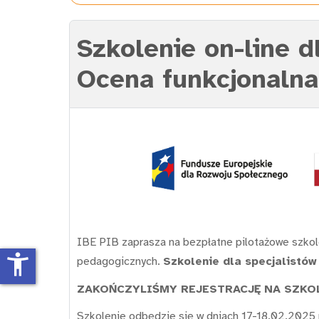
Szkolenie on-line 
Ocena funkcjonalna.
IBE PIB zaprasza na bezpłatne pilotażowe szkol
accessibility_new
pedagogicznych.
Szkolenie dla specjalistów
ZAKOŃCZYLIŚMY REJESTRACJĘ NA SZKO
Szkolenie odbędzie się w dniach 17-18.02.2025 r