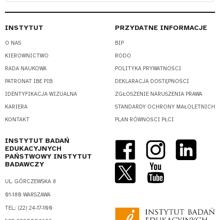
INSTYTUT
PRZYDATNE INFORMACJE
O NAS
BIP
KIEROWNICTWO
RODO
RADA NAUKOWA
POLITYKA PRYWATNOŚCI
PATRONAT IBE PIB
DEKLARACJA DOSTĘPNOŚCI
IDENTYFIKACJA WIZUALNA
ZGŁOSZENIE NARUSZENIA PRAWA
KARIERA
STANDARDY OCHRONY MAŁOLETNICH
KONTAKT
PLAN RÓWNOŚCI PŁCI
INSTYTUT BADAŃ
EDUKACYJNYCH
PAŃSTWOWY INSTYTUT
BADAWCZY
UL. GÓRCZEWSKA 8
01-180 WARSZAWA
TEL.: (22) 24-17-100