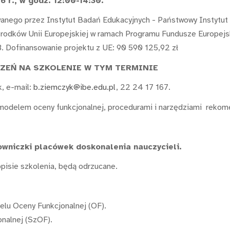
 r., w godz. 12:00-14:30.
wanego przez Instytut Badań Edukacyjnych - Państwowy Instytut
e środków Unii Europejskiej w ramach Programu Fundusze Europ
 Dofinansowanie projektu z UE: 90 590 125,92 zł
EŃ NA SZKOLENIE W TYM TERMINIE
, e-mail:
b.ziemczyk@ibe.edu.pl
, 22 24 17 167.
odelem oceny funkcjonalnej, procedurami i narzędziami rekomend
owniczki placówek doskonalenia nauczycieli.
pisie szkolenia, będą odrzucane.
lu Oceny Funkcjonalnej (OF).
nalnej (SzOF).