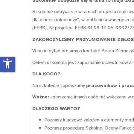
Szkolenie odbędzie się w dniu 15 maja 2026
Szkolenie odbywa się w ramach projektu realizo
dla dzieci i młodzieży”, współfinansowanego z
(FERS). Nr projektu: FERS.01.06-IP.05-0002/23.
ZAKOŃCZYLIŚMY PRZYJMOWANIE ZGŁOSZ
W razie pytań prosimy o kontakt: Beata Ziemczyk
accessibility_new
Celem szkolenia jest zapoznanie uczestników z m
DLA KOGO?
Na szkolenie zapraszamy
pracowników i prac
Ważne:
zgłoszenia innych osób niż wskazane w o
DLACZEGO WARTO?
Poznasz kluczowe założenia elementy mode
Poznasz procedurę Szkolnej Oceny Funkcjo