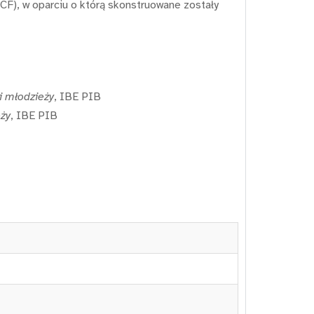
F), w oparciu o którą skonstruowane zostały
i młodzieży
, IBE PIB
eży
, IBE PIB