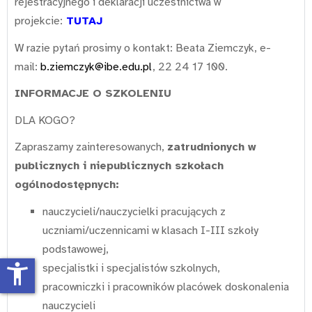
rejestracyjnego i deklaracji uczestnictwa w
projekcie:
TUTAJ
W razie pytań prosimy o kontakt: Beata Ziemczyk, e-
mail:
b.ziemczyk@ibe.edu.pl
, 22 24 17 100.
INFORMACJE O SZKOLENIU
DLA KOGO?
Zapraszamy zainteresowanych,
zatrudnionych w
publicznych i niepublicznych szkołach
ogólnodostępnych:
nauczycieli/nauczycielki pracujących z
uczniami/uczennicami w klasach I-III szkoły
podstawowej,
accessibility_new
specjalistki i specjalistów szkolnych,
pracowniczki i pracowników placówek doskonalenia
nauczycieli