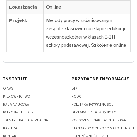
Lokalizacja
On line
Projekt
Metody pracy w zróżnicowanym
zespole klasowym na etapie edukacji
wczesnoszkolnej w klasach I-III
szkoły podstawowej
,
Szkolenie online
INSTYTUT
PRZYDATNE INFORMACJE
O NAS
BIP
KIEROWNICTWO
RODO
RADA NAUKOWA
POLITYKA PRYWATNOŚCI
PATRONAT IBE PIB
DEKLARACJA DOSTĘPNOŚCI
IDENTYFIKACJA WIZUALNA
ZGŁOSZENIE NARUSZENIA PRAWA
KARIERA
STANDARDY OCHRONY MAŁOLETNICH
KONTAKT
PLAN RÓWNOŚCI PŁCI