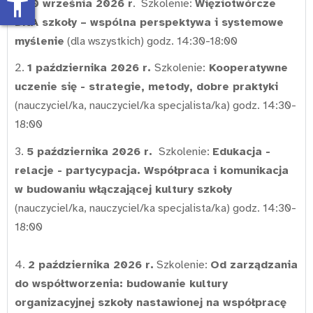
accessibility_new
1.
30 września 2026 r
. Szkolenie:
Więziotwórcze
DNA szkoły – wspólna perspektywa i systemowe
myślenie
(dla wszystkich) godz. 14:30-18:00
2.
1 października
2026 r.
Szkolenie:
Kooperatywne
uczenie się - strategie, metody, dobre praktyki
(nauczyciel/ka, nauczyciel/ka specjalista/ka) godz. 14:30-
18:00
3.
5 października
2026 r.
Szkolenie:
Edukacja -
relacje - partycypacja. Współpraca i komunikacja
w budowaniu włączającej kultury szkoły
(nauczyciel/ka, nauczyciel/ka specjalista/ka) godz. 14:30-
18:00
4.
2 października 2026 r.
Szkolenie:
Od zarządzania
do współtworzenia: budowanie kultury
organizacyjnej szkoły nastawionej na współpracę