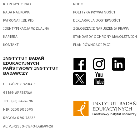
KIEROWNICTWO
RODO
RADA NAUKOWA
POLITYKA PRYWATNOŚCI
PATRONAT IBE PIB
DEKLARACJA DOSTĘPNOŚCI
IDENTYFIKACJA WIZUALNA
ZGŁOSZENIE NARUSZENIA PRAWA
KARIERA
STANDARDY OCHRONY MAŁOLETNICH
KONTAKT
PLAN RÓWNOŚCI PŁCI
INSTYTUT BADAŃ
EDUKACYJNYCH
PAŃSTWOWY INSTYTUT
BADAWCZY
UL. GÓRCZEWSKA 8
01-180 WARSZAWA
TEL.: (22) 24-17-100
NIP: 5250008695
REGON: 000178235
AE: PL-72330-81243-EGRAW-28