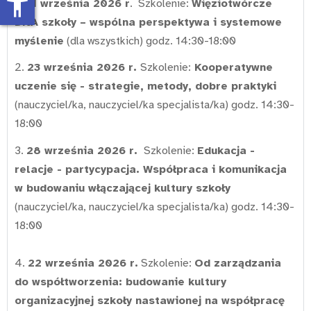
accessibility_new
1.
21 września 2026 r
. Szkolenie:
Więziotwórcze
DNA szkoły – wspólna perspektywa i systemowe
myślenie
(dla wszystkich) godz. 14:30-18:00
2.
23 września
2026 r.
Szkolenie:
Kooperatywne
uczenie się - strategie, metody, dobre praktyki
(nauczyciel/ka, nauczyciel/ka specjalista/ka) godz. 14:30-
18:00
3.
28 września
2026 r.
Szkolenie:
Edukacja -
relacje - partycypacja. Współpraca i komunikacja
w budowaniu włączającej kultury szkoły
(nauczyciel/ka, nauczyciel/ka specjalista/ka) godz. 14:30-
18:00
4.
22 września 2026 r.
Szkolenie:
Od zarządzania
do współtworzenia: budowanie kultury
organizacyjnej szkoły nastawionej na współpracę