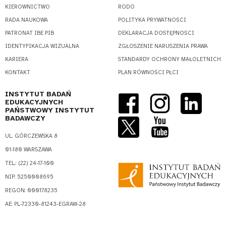
KIEROWNICTWO
RODO
RADA NAUKOWA
POLITYKA PRYWATNOŚCI
PATRONAT IBE PIB
DEKLARACJA DOSTĘPNOŚCI
IDENTYFIKACJA WIZUALNA
ZGŁOSZENIE NARUSZENIA PRAWA
KARIERA
STANDARDY OCHRONY MAŁOLETNICH
KONTAKT
PLAN RÓWNOŚCI PŁCI
INSTYTUT BADAŃ
EDUKACYJNYCH
PAŃSTWOWY INSTYTUT
BADAWCZY
UL. GÓRCZEWSKA 8
01-180 WARSZAWA
TEL.: (22) 24-17-100
NIP: 5250008695
REGON: 000178235
AE: PL-72330-81243-EGRAW-28